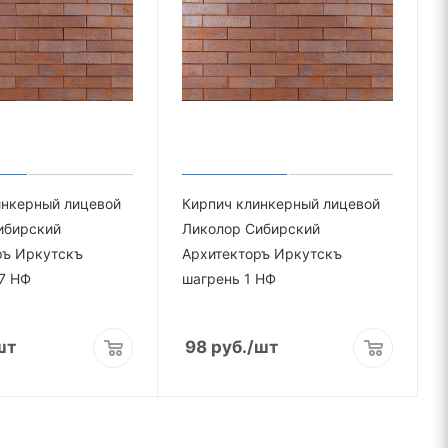
инкерный лицевой
Кирпич клинкерный лицевой
ибирский
Ликолор Сибирский
ръ Иркутскъ
Архитекторъ Иркутскъ
7 НФ
шагрень 1 НФ
шт
98
руб.
/шт