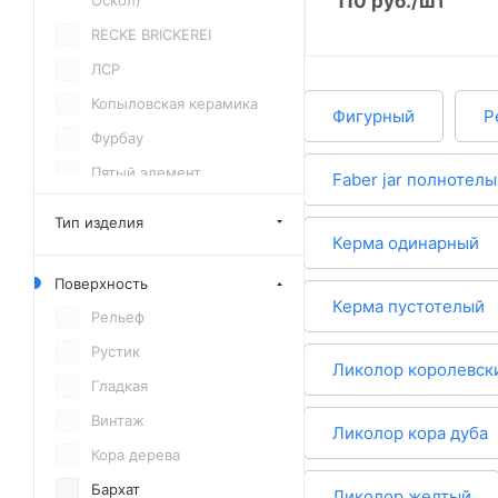
110
руб.
/шт
Оскол)
RECKE BRICKEREI
ЛСР
Копыловская керамика
Фигурный
Р
Фурбау
Пятый элемент
Faber jar полнотел
Поревит
Тип изделия
Керма одинарный
Симат (г.Каменск-
Уральский)
Поверхность
РКЗ
Керма пустотелый
Рельеф
Керма
Рустик
Faber Jar
Ликолор королевск
Гладкая
Магма (г.Саранск)
Винтаж
Ликолор кора дуба
ВЗКСМ (пос.Винзили)
Кора дерева
КЕММА
Бархат
Ликолор желтый