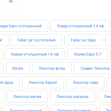
евда Евро утолщенный
Ревда утолщенный 1.4 нф
ый
Faber jar пустотелый
Faber jar Евро
Керма утолщенный 1.4 нф
Керма Евро 0.7
Recke
Ликолор флэш
Графит Ликолор
ий двор
Ликолор бархат
Ликолор лава
Ликолор магма
Ликолор шагрень
Лик
Ликолор красный
Ликолор бежевый
Ли