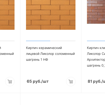
й
Кирпич керамический
Кирпич кл
ломенный
лицевой Ликолор соломенный
Ликолор С
шагрень 1 НФ
Архитекто
шагрень 0,
65
руб.
/шт
81
руб.
/