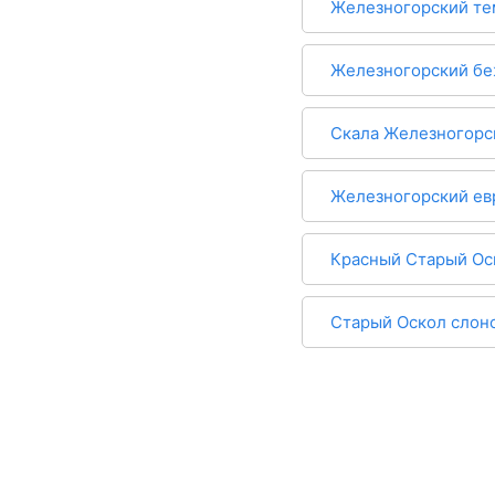
Железногорский те
Скала-алмаз
Кора дуба
Железногорский б
Королевский двор
Магма
Скала Железногорс
Шагрень
Береста
Железногорский ев
Дюна
Сланец
Красный Старый Ос
Вельвет
Вулкан
Старый Оскол слоно