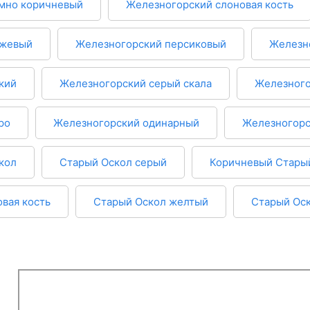
мно коричневый
Железногорский слоновая кость
ежевый
Железногорский персиковый
Железн
кий
Железногорский серый скала
Железного
ро
Железногорский одинарный
Железногор
кол
Старый Оскол серый
Коричневый Стары
вая кость
Старый Оскол желтый
Старый Ос