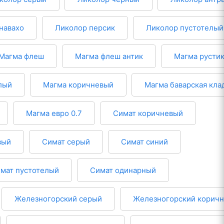
навахо
Ликолор персик
Ликолор пустотелый
Магма флеш
Магма флеш антик
Магма русти
лый
Магма коричневый
Магма баварская кла
Магма евро 0.7
Симат коричневый
вый
Симат серый
Симат синий
мат пустотелый
Симат одинарный
Железногорский серый
Железногорский корич