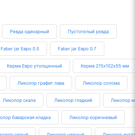
Ревда одинарный
Пустотелый ревда
Faber jar Евро 0.5
Faber jar Евро 0.7
Керма Евро утолщенный
Керма 215х102х55 мм
Ликолор графит лава
Ликолор солома
Ликолор скала
Ликолор гладкий
Ликолор 
олор баварская кладка
Ликолор коричневый
колор серый
Ликолор черный
Ликолор антр