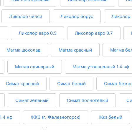
Ликолор челси
Ликолор борус
Ликолор 
й
Ликолор евро 0.5
Ликолор евро 0.7
Магма шоколад
Магма красный
Магма бе
Магма одинарный
Магма утолщенный 1.4 нф
Симат красный
Симат белый
Симат беже
Симат зеленый
Симат полнотелый
Си
1.4 нф
ЖКЗ (г. Железногорск)
Жкз белый