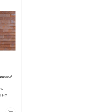
лицевой
къ
1 НФ