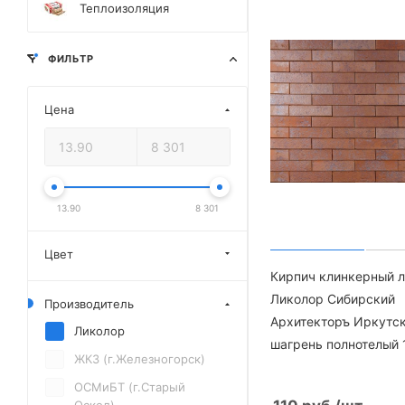
Теплоизоляция
ФИЛЬТР
Цена
13.90
8 301
Цвет
Кирпич клинкерный 
Ликолор Сибирский
Производитель
Архитекторъ Иркутс
Ликолор
шагрень полнотелый 
ЖКЗ (г.Железногорск)
ОСМиБТ (г.Старый