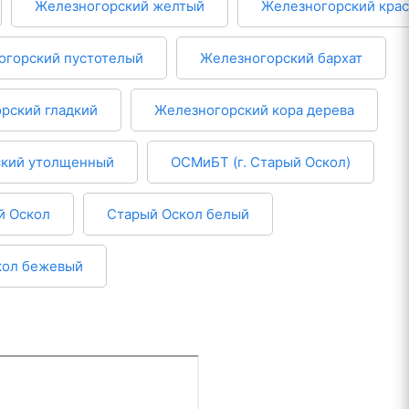
Железногорский желтый
Железногорский кра
огорский пустотелый
Железногорский бархат
рский гладкий
Железногорский кора дерева
ский утолщенный
ОСМиБТ (г. Старый Оскол)
й Оскол
Старый Оскол белый
кол бежевый