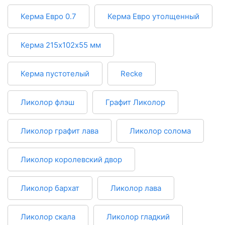
Керма Евро 0.7
Керма Евро утолщенный
Керма 215х102х55 мм
Керма пустотелый
Recke
Ликолор флэш
Графит Ликолор
Ликолор графит лава
Ликолор солома
Ликолор королевский двор
Ликолор бархат
Ликолор лава
Ликолор скала
Ликолор гладкий