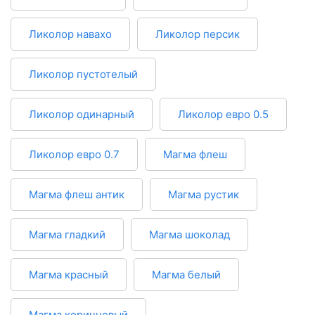
Ликолор навахо
Ликолор персик
Ликолор пустотелый
Ликолор одинарный
Ликолор евро 0.5
Ликолор евро 0.7
Магма флеш
Магма флеш антик
Магма рустик
Магма гладкий
Магма шоколад
Магма красный
Магма белый
Магма коричневый