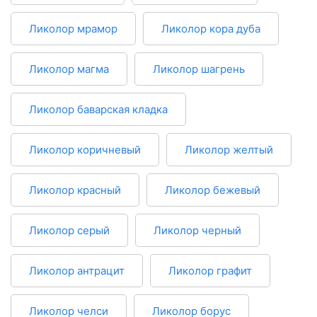
Ликолор мрамор
Ликолор кора дуба
Ликолор магма
Ликолор шагрень
Ликолор баварская кладка
Ликолор коричневый
Ликолор желтый
Ликолор красный
Ликолор бежевый
Ликолор серый
Ликолор черный
Ликолор антрацит
Ликолор графит
Ликолор челси
Ликолор борус