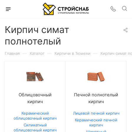
Кирпич симат
полнотелый
—
—
—
Главная
Каталог
Кирпичи в Тюмени
Кирпич симат п
Облицовочный
Печной полнотелый
кирпич
кирпич
Керамический
Лицевой печной кирпич
облицовочный кирпич
Керамический печной
Силикатный
кирпич
облицовочный кирпич
Шамотный